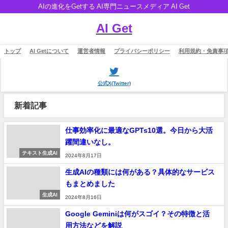
AIの進化をGetする AI専門ニュースメディア AI Get
AI Get
トップ
AI Getについて
運営者情報
プライバシーポリシー
利用規約・免責事
公式X(Twitter)
新着記事
仕事効率化に最適なGPTs10選。今日から大活
躍間違いなし。
テキスト生成AI
2024年8月17日
生成AIの種類には何がある？具体的なサービス
もまとめました
生成AI
2024年8月16日
Google Geminiは何がスゴイ？その特徴と活
用方法などを解説